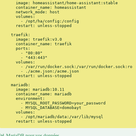
    image: homeassistant/home-assistant:stable

    container_name: homeassistant

    network_mode: host

    volumes:

      - /opt/ha/config:/config

    restart: unless-stopped

  traefik:

    image: traefik:v3.0

    container_name: traefik

    ports:

      - "80:80"

      - "443:443"

    volumes:

      - /var/run/docker.sock:/var/run/docker.sock:ro

      - ./acme.json:/acme.json

    restart: unless-stopped

  mariadb:

    image: mariadb:10.11

    container_name: mariadb

    environment:

      - MYSQL_ROOT_PASSWORD=your_password

      - MYSQL_DATABASE=domobayt

    volumes:

      - /opt/mariadb/data:/var/lib/mysql

    restart: unless-stopped
📊 MariaDB pour vos données