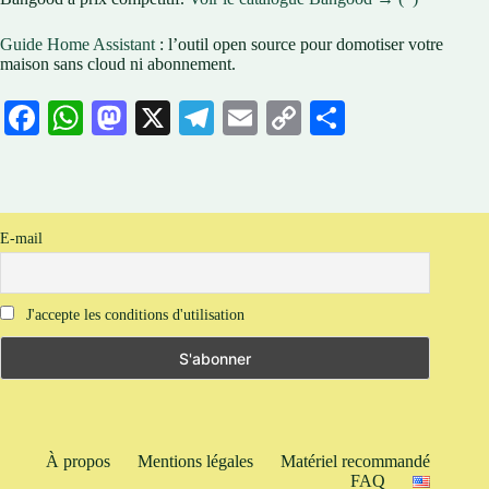
Guide Home Assistant
: l’outil open source pour domotiser votre
maison sans cloud ni abonnement.
Fa
W
M
X
Te
E
C
Pa
ce
ha
as
le
m
op
rt
bo
ts
to
gr
ail
y
ag
ok
A
do
a
Li
er
E-mail
pp
n
m
nk
J'accepte les conditions d'utilisation
À propos
Mentions légales
Matériel recommandé
FAQ