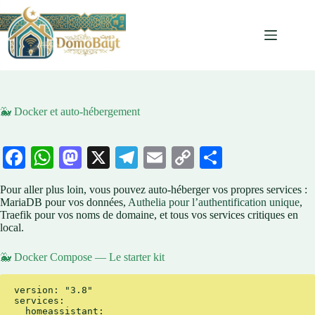
Passer
au
contenu
🐳 Docker et auto-hébergement
Fa
W
M
X
Te
E
C
Pa
ce
ha
as
le
m
op
rt
Pour aller plus loin, vous pouvez auto-héberger vos propres services :
bo
ts
to
gr
ail
y
ag
MariaDB pour vos données,
Authelia pour l’authentification unique
,
Traefik pour vos noms de domaine, et tous vos services critiques en
ok
A
do
a
Li
er
local.
pp
n
m
nk
🐳 Docker Compose — Le starter kit
version: "3.8"

services:

  homeassistant:
